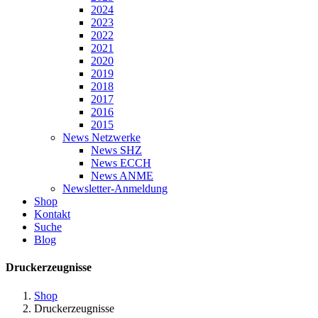
2024
2023
2022
2021
2020
2019
2018
2017
2016
2015
News Netzwerke
News SHZ
News ECCH
News ANME
Newsletter-Anmeldung
Shop
Kontakt
Suche
Blog
Druckerzeugnisse
Shop
Druckerzeugnisse