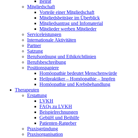
Beirat
Mitgliedschaft
Vorteile einer Mitgliedschaft
Mitgliedsbeiträge im Überblick
Mitgliedsantrag und Infomaterial
Mitglieder werben Mitglieder
Serviceleistungen
Internationale Aktivitäten
Partner
Satzung
Berufsordnung und Ethikrichtlinien
Berufsbeschreibung
Positionspapiere
Homöopathie bedeutet Menschenwürde
Heilpraktiker – Homöopathie – Impfen
Homöopathie und Krebsbehandlung
Therapeuten
Erstattung
LVKH
FAQs zu LVKH
Beispielrechnungen
GebüH und Beihilfe
Patienten-Ratgeber
Praxisgründung
Praxisorganisation