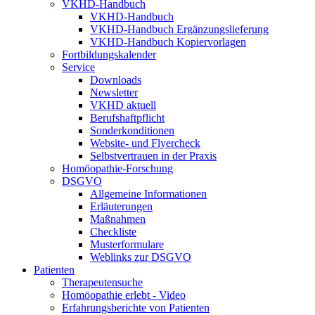
VKHD-Handbuch
VKHD-Handbuch
VKHD-Handbuch Ergänzungslieferung
VKHD-Handbuch Kopiervorlagen
Fortbildungskalender
Service
Downloads
Newsletter
VKHD aktuell
Berufshaftpflicht
Sonderkonditionen
Website- und Flyercheck
Selbstvertrauen in der Praxis
Homöopathie-Forschung
DSGVO
Allgemeine Informationen
Erläuterungen
Maßnahmen
Checkliste
Musterformulare
Weblinks zur DSGVO
Patienten
Therapeutensuche
Homöopathie erlebt - Video
Erfahrungsberichte von Patienten