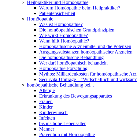
Heilpraktiker und Homöopathie
Warum Homöopathie beim Heilpraktiker?
Patientensicherheit
Homöopathie
Was ist Homöopathie?
Die homöopathischen Grundprinzipien
Wie wirkt Homöopathie?
Wann hilft Homöopathie?
Homöopathische Arzneimittel und die Potenzen
Ausgangssubstanzen homöopathischer Arzneien
Die homöopathische Behandlung
Wer darf homöopathisch behandeln
Homöopathie-Forschung
Mythos: Milliardenkosten für homöopathische Arzn
Securvita-Umfrage – "Wirtschaftlich und wirksam
homöopathische Behandlung bei...
Allergie
Erkrankung des Bewegungsapparates
Frauen
Kinder
Kinderwunsch
Infekten
bis ins hohe Lebensalter
Männer
Prävention mit Homöopathie