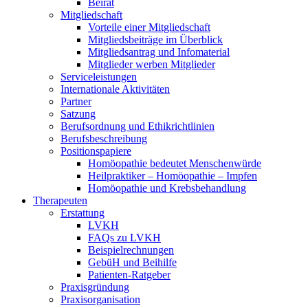
Beirat
Mitgliedschaft
Vorteile einer Mitgliedschaft
Mitgliedsbeiträge im Überblick
Mitgliedsantrag und Infomaterial
Mitglieder werben Mitglieder
Serviceleistungen
Internationale Aktivitäten
Partner
Satzung
Berufsordnung und Ethikrichtlinien
Berufsbeschreibung
Positionspapiere
Homöopathie bedeutet Menschenwürde
Heilpraktiker – Homöopathie – Impfen
Homöopathie und Krebsbehandlung
Therapeuten
Erstattung
LVKH
FAQs zu LVKH
Beispielrechnungen
GebüH und Beihilfe
Patienten-Ratgeber
Praxisgründung
Praxisorganisation