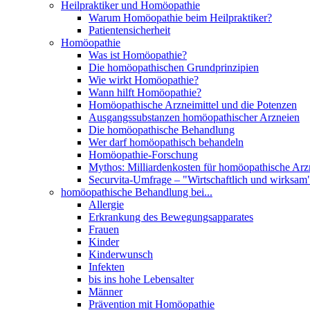
Heilpraktiker und Homöopathie
Warum Homöopathie beim Heilpraktiker?
Patientensicherheit
Homöopathie
Was ist Homöopathie?
Die homöopathischen Grundprinzipien
Wie wirkt Homöopathie?
Wann hilft Homöopathie?
Homöopathische Arzneimittel und die Potenzen
Ausgangssubstanzen homöopathischer Arzneien
Die homöopathische Behandlung
Wer darf homöopathisch behandeln
Homöopathie-Forschung
Mythos: Milliardenkosten für homöopathische Arzn
Securvita-Umfrage – "Wirtschaftlich und wirksam
homöopathische Behandlung bei...
Allergie
Erkrankung des Bewegungsapparates
Frauen
Kinder
Kinderwunsch
Infekten
bis ins hohe Lebensalter
Männer
Prävention mit Homöopathie