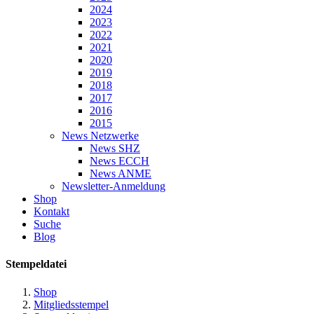
2024
2023
2022
2021
2020
2019
2018
2017
2016
2015
News Netzwerke
News SHZ
News ECCH
News ANME
Newsletter-Anmeldung
Shop
Kontakt
Suche
Blog
Stempeldatei
Shop
Mitgliedsstempel