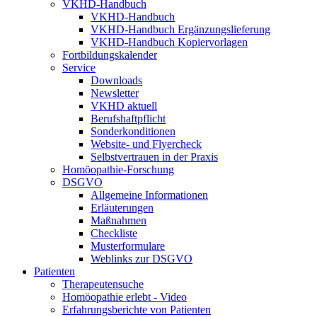
VKHD-Handbuch
VKHD-Handbuch
VKHD-Handbuch Ergänzungslieferung
VKHD-Handbuch Kopiervorlagen
Fortbildungskalender
Service
Downloads
Newsletter
VKHD aktuell
Berufshaftpflicht
Sonderkonditionen
Website- und Flyercheck
Selbstvertrauen in der Praxis
Homöopathie-Forschung
DSGVO
Allgemeine Informationen
Erläuterungen
Maßnahmen
Checkliste
Musterformulare
Weblinks zur DSGVO
Patienten
Therapeutensuche
Homöopathie erlebt - Video
Erfahrungsberichte von Patienten