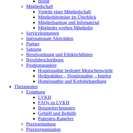
Beirat
Mitgliedschaft
Vorteile einer Mitgliedschaft
Mitgliedsbeiträge im Überblick
Mitgliedsantrag und Infomaterial
Mitglieder werben Mitglieder
Serviceleistungen
Internationale Aktivitäten
Partner
Satzung
Berufsordnung und Ethikrichtlinien
Berufsbeschreibung
Positionspapiere
Homöopathie bedeutet Menschenwürde
Heilpraktiker – Homöopathie – Impfen
Homöopathie und Krebsbehandlung
Therapeuten
Erstattung
LVKH
FAQs zu LVKH
Beispielrechnungen
GebüH und Beihilfe
Patienten-Ratgeber
Praxisgründung
Praxisorganisation