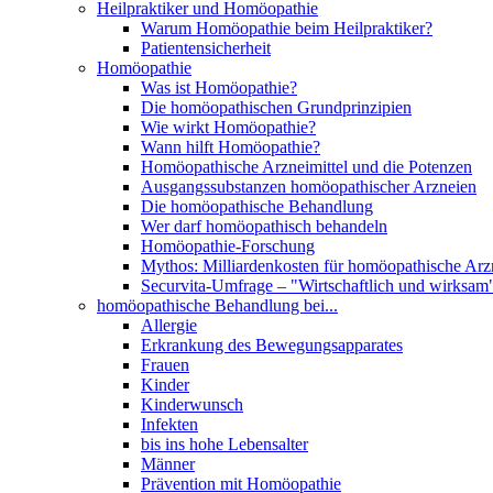
Heilpraktiker und Homöopathie
Warum Homöopathie beim Heilpraktiker?
Patientensicherheit
Homöopathie
Was ist Homöopathie?
Die homöopathischen Grundprinzipien
Wie wirkt Homöopathie?
Wann hilft Homöopathie?
Homöopathische Arzneimittel und die Potenzen
Ausgangssubstanzen homöopathischer Arzneien
Die homöopathische Behandlung
Wer darf homöopathisch behandeln
Homöopathie-Forschung
Mythos: Milliardenkosten für homöopathische Arzn
Securvita-Umfrage – "Wirtschaftlich und wirksam
homöopathische Behandlung bei...
Allergie
Erkrankung des Bewegungsapparates
Frauen
Kinder
Kinderwunsch
Infekten
bis ins hohe Lebensalter
Männer
Prävention mit Homöopathie