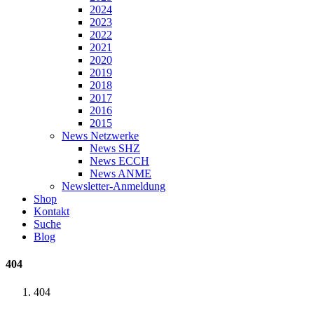
2024
2023
2022
2021
2020
2019
2018
2017
2016
2015
News Netzwerke
News SHZ
News ECCH
News ANME
Newsletter-Anmeldung
Shop
Kontakt
Suche
Blog
404
404