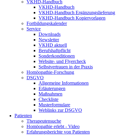
VKHD-Handbuch
VKHD-Handbuch
VKHD-Handbuch Ergänzungslieferung
VKHD-Handbuch Kopiervorlagen
Fortbildungskalender
Service
Downloads
Newsletter
VKHD aktuell
Berufshaftpflicht
Sonderkonditionen
Website- und Flyercheck
Selbstvertrauen in der Praxis
Homöopathie-Forschung
DSGVO
Allgemeine Informationen
Erläuterungen
Maßnahmen
Checkliste
Musterformulare
Weblinks zur DSGVO
Patienten
Therapeutensuche
Homöopathie erlebt - Video
Erfahrungsberichte von Patienten