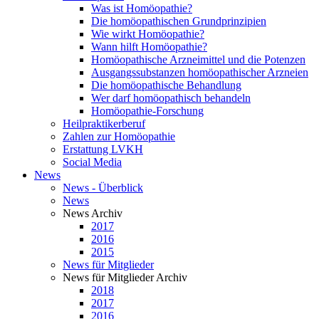
Was ist Homöopathie?
Die homöopathischen Grundprinzipien
Wie wirkt Homöopathie?
Wann hilft Homöopathie?
Homöopathische Arzneimittel und die Potenzen
Ausgangssubstanzen homöopathischer Arzneien
Die homöopathische Behandlung
Wer darf homöopathisch behandeln
Homöopathie-Forschung
Heilpraktikerberuf
Zahlen zur Homöopathie
Erstattung LVKH
Social Media
News
News - Überblick
News
News Archiv
2017
2016
2015
News für Mitglieder
News für Mitglieder Archiv
2018
2017
2016