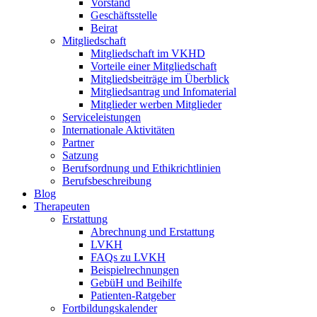
Vorstand
Geschäftsstelle
Beirat
Mitgliedschaft
Mitgliedschaft im VKHD
Vorteile einer Mitgliedschaft
Mitgliedsbeiträge im Überblick
Mitgliedsantrag und Infomaterial
Mitglieder werben Mitglieder
Serviceleistungen
Internationale Aktivitäten
Partner
Satzung
Berufsordnung und Ethikrichtlinien
Berufsbeschreibung
Blog
Therapeuten
Erstattung
Abrechnung und Erstattung
LVKH
FAQs zu LVKH
Beispielrechnungen
GebüH und Beihilfe
Patienten-Ratgeber
Fortbildungskalender