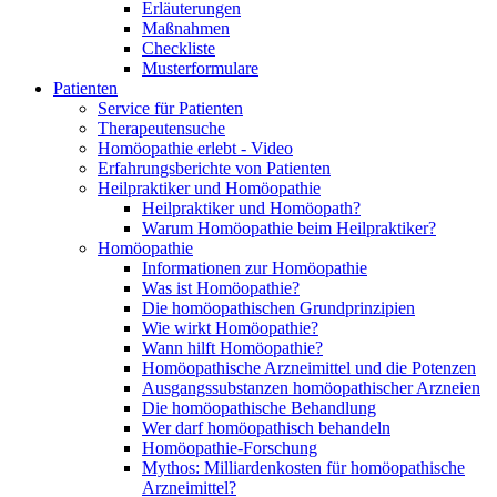
Erläuterungen
Maßnahmen
Checkliste
Musterformulare
Patienten
Service für Patienten
Therapeutensuche
Homöopathie erlebt - Video
Erfahrungsberichte von Patienten
Heilpraktiker und Homöopathie
Heilpraktiker und Homöopath?
Warum Homöopathie beim Heilpraktiker?
Homöopathie
Informationen zur Homöopathie
Was ist Homöopathie?
Die homöopathischen Grundprinzipien
Wie wirkt Homöopathie?
Wann hilft Homöopathie?
Homöopathische Arzneimittel und die Potenzen
Ausgangssubstanzen homöopathischer Arzneien
Die homöopathische Behandlung
Wer darf homöopathisch behandeln
Homöopathie-Forschung
Mythos: Milliardenkosten für homöopathische
Arzneimittel?