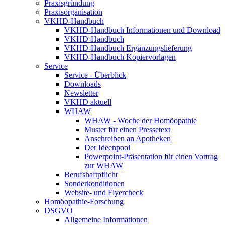
Praxisgründung
Praxisorganisation
VKHD-Handbuch
VKHD-Handbuch Informationen und Download
VKHD-Handbuch
VKHD-Handbuch Ergänzungslieferung
VKHD-Handbuch Kopiervorlagen
Service
Service - Überblick
Downloads
Newsletter
VKHD aktuell
WHAW
WHAW - Woche der Homöopathie
Muster für einen Pressetext
Anschreiben an Apotheken
Der Ideenpool
Powerpoint-Präsentation für einen Vortrag
zur WHAW
Berufshaftpflicht
Sonderkonditionen
Website- und Flyercheck
Homöopathie-Forschung
DSGVO
Allgemeine Informationen