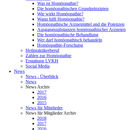
Was ist Homöopathie?
Die homöopathischen Grundprinzipien
Wie wirkt Homöopathie?
Wann hilft Homöopathie?
Homöopathische Arzneimittel und die Potenzen
Ausgangssubstanzen homöopathischer Arzneien
Die homöopathische Behandlung
Wer darf homöopathisch behandeln
Homöopathie-Forschung
Heilpraktikerberuf
Zahlen zur Homöopathie
Erstattung LVKH
Social Media
News
News - Überblick
News
News Archiv
2017
2016
2015
News für Mitglieder
News für Mitglieder Archiv
2018
2017
2016