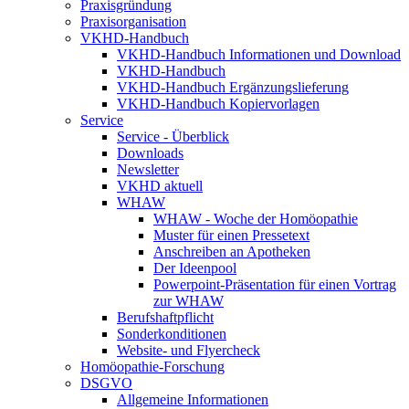
Praxisgründung
Praxisorganisation
VKHD-Handbuch
VKHD-Handbuch Informationen und Download
VKHD-Handbuch
VKHD-Handbuch Ergänzungslieferung
VKHD-Handbuch Kopiervorlagen
Service
Service - Überblick
Downloads
Newsletter
VKHD aktuell
WHAW
WHAW - Woche der Homöopathie
Muster für einen Pressetext
Anschreiben an Apotheken
Der Ideenpool
Powerpoint-Präsentation für einen Vortrag
zur WHAW
Berufshaftpflicht
Sonderkonditionen
Website- und Flyercheck
Homöopathie-Forschung
DSGVO
Allgemeine Informationen