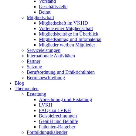
Vorstand
Geschäftsstelle
Beirat
Mitgliedschaft
Mitgliedschaft im VKHD
Vorteile einer Mitgliedschaft
Mitgliedsbeiträge im Überblick
Mitgliedsantrag und Infomaterial
Mitglieder werben Mitglieder
Serviceleistungen
Internationale Aktivitäten
Partner
Satzung
Berufsordnung und Ethikrichtlinien
Berufsbeschreibung
Blog
Therapeuten
Erstattung
Abrechnung und Erstattung
LVKH
FAQs zu LVKH
Beispielrechnungen
GebüH und Beihilfe
Patienten-Ratgeber
Fortbildungskalender