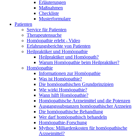
Erläuterungen
Maßnahmen
Checkliste
Musterformulare
Patienten
Service für Patienten
Therapeutensuche
Homöopathie erlebt - Video
Erfahrungsberichte von Patienten
Heilpraktiker und Homöopathie
Heilpraktiker und Homöopath?
Warum Homöopathie beim Heilpraktiker?
Homöopathie
Informationen zur Homöopathie
Was ist Homöopathie?
Die homöopathischen Grundprinzipien
Wie wirkt Homöopathie?
Wann hilft Homöopathie?
Homöopathische Arzneimittel und die Potenzen
Ausgangssubstanzen homöopathischer Arzneien
Die homöopathische Behandlung
Wer darf homöopathisch behandeln
Homöopathie-Forschung
Mythos: Milliardenkosten für homöopathische
Arzneimittel?