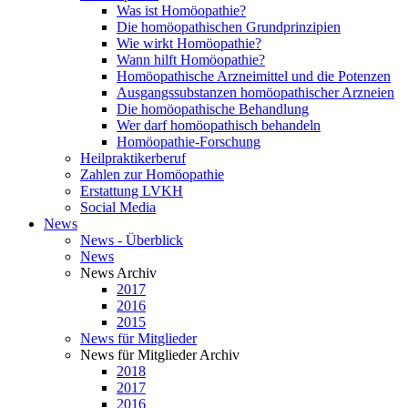
Was ist Homöopathie?
Die homöopathischen Grundprinzipien
Wie wirkt Homöopathie?
Wann hilft Homöopathie?
Homöopathische Arzneimittel und die Potenzen
Ausgangssubstanzen homöopathischer Arzneien
Die homöopathische Behandlung
Wer darf homöopathisch behandeln
Homöopathie-Forschung
Heilpraktikerberuf
Zahlen zur Homöopathie
Erstattung LVKH
Social Media
News
News - Überblick
News
News Archiv
2017
2016
2015
News für Mitglieder
News für Mitglieder Archiv
2018
2017
2016