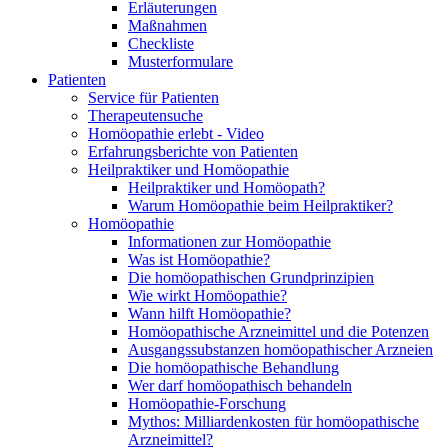
Erläuterungen
Maßnahmen
Checkliste
Musterformulare
Patienten
Service für Patienten
Therapeutensuche
Homöopathie erlebt - Video
Erfahrungsberichte von Patienten
Heilpraktiker und Homöopathie
Heilpraktiker und Homöopath?
Warum Homöopathie beim Heilpraktiker?
Homöopathie
Informationen zur Homöopathie
Was ist Homöopathie?
Die homöopathischen Grundprinzipien
Wie wirkt Homöopathie?
Wann hilft Homöopathie?
Homöopathische Arzneimittel und die Potenzen
Ausgangssubstanzen homöopathischer Arzneien
Die homöopathische Behandlung
Wer darf homöopathisch behandeln
Homöopathie-Forschung
Mythos: Milliardenkosten für homöopathische
Arzneimittel?