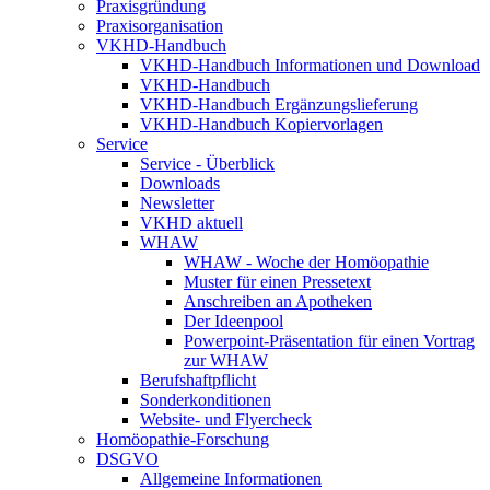
Praxisgründung
Praxisorganisation
VKHD-Handbuch
VKHD-Handbuch Informationen und Download
VKHD-Handbuch
VKHD-Handbuch Ergänzungslieferung
VKHD-Handbuch Kopiervorlagen
Service
Service - Überblick
Downloads
Newsletter
VKHD aktuell
WHAW
WHAW - Woche der Homöopathie
Muster für einen Pressetext
Anschreiben an Apotheken
Der Ideenpool
Powerpoint-Präsentation für einen Vortrag
zur WHAW
Berufshaftpflicht
Sonderkonditionen
Website- und Flyercheck
Homöopathie-Forschung
DSGVO
Allgemeine Informationen