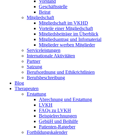
Vorstand
Geschäftsstelle
Beirat
Mitgliedschaft
Mitgliedschaft im VKHD
Vorteile einer Mitgliedschaft
Mitgliedsbeiträge im Überblick
Mitgliedsantrag und Infomaterial
Mitglieder werben Mitglieder
Serviceleistungen
Internationale Aktivitäten
Partner
Satzung
Berufsordnung und Ethikrichtlinien
Berufsbeschreibung
Blog
Therapeuten
Erstattung
Abrechnung und Erstattung
LVKH
FAQs zu LVKH
Beispielrechnungen
GebüH und Beihilfe
Patienten-Ratgeber
Fortbildungskalender