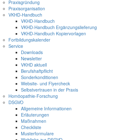
Praxisgründung
Praxisorganisation
VKHD-Handbuch
VKHD-Handbuch
VKHD-Handbuch Ergänzungslieferung
VKHD-Handbuch Kopiervorlagen
Fortbildungskalender
Service
Downloads
Newsletter
VKHD aktuell
Berufshaftpflicht
Sonderkonditionen
Website- und Flyercheck
Selbstvertrauen in der Praxis
Homöopathie-Forschung
DSGVO
Allgemeine Informationen
Erläuterungen
Maßnahmen
Checkliste
Musterformulare
Weblinks zur DSGVO