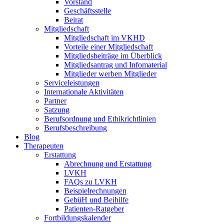
Vorstand
Geschäftsstelle
Beirat
Mitgliedschaft
Mitgliedschaft im VKHD
Vorteile einer Mitgliedschaft
Mitgliedsbeiträge im Überblick
Mitgliedsantrag und Infomaterial
Mitglieder werben Mitglieder
Serviceleistungen
Internationale Aktivitäten
Partner
Satzung
Berufsordnung und Ethikrichtlinien
Berufsbeschreibung
Blog
Therapeuten
Erstattung
Abrechnung und Erstattung
LVKH
FAQs zu LVKH
Beispielrechnungen
GebüH und Beihilfe
Patienten-Ratgeber
Fortbildungskalender