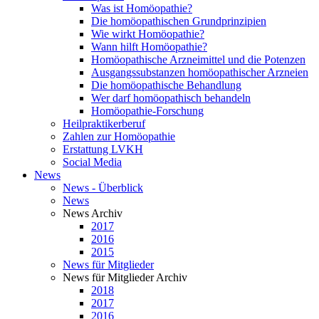
Was ist Homöopathie?
Die homöopathischen Grundprinzipien
Wie wirkt Homöopathie?
Wann hilft Homöopathie?
Homöopathische Arzneimittel und die Potenzen
Ausgangssubstanzen homöopathischer Arzneien
Die homöopathische Behandlung
Wer darf homöopathisch behandeln
Homöopathie-Forschung
Heilpraktikerberuf
Zahlen zur Homöopathie
Erstattung LVKH
Social Media
News
News - Überblick
News
News Archiv
2017
2016
2015
News für Mitglieder
News für Mitglieder Archiv
2018
2017
2016