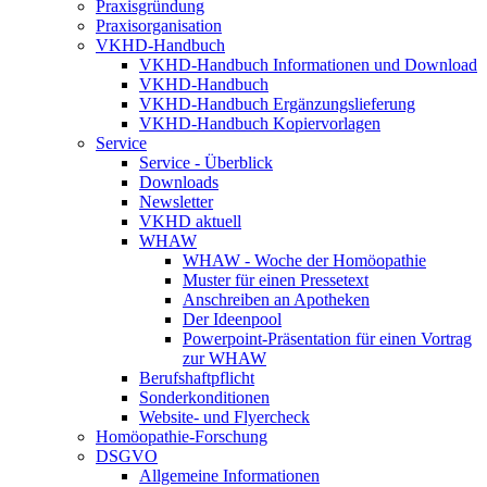
Praxisgründung
Praxisorganisation
VKHD-Handbuch
VKHD-Handbuch Informationen und Download
VKHD-Handbuch
VKHD-Handbuch Ergänzungslieferung
VKHD-Handbuch Kopiervorlagen
Service
Service - Überblick
Downloads
Newsletter
VKHD aktuell
WHAW
WHAW - Woche der Homöopathie
Muster für einen Pressetext
Anschreiben an Apotheken
Der Ideenpool
Powerpoint-Präsentation für einen Vortrag
zur WHAW
Berufshaftpflicht
Sonderkonditionen
Website- und Flyercheck
Homöopathie-Forschung
DSGVO
Allgemeine Informationen