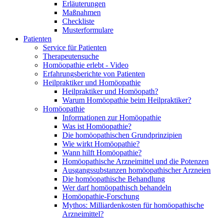
Erläuterungen
Maßnahmen
Checkliste
Musterformulare
Patienten
Service für Patienten
Therapeutensuche
Homöopathie erlebt - Video
Erfahrungsberichte von Patienten
Heilpraktiker und Homöopathie
Heilpraktiker und Homöopath?
Warum Homöopathie beim Heilpraktiker?
Homöopathie
Informationen zur Homöopathie
Was ist Homöopathie?
Die homöopathischen Grundprinzipien
Wie wirkt Homöopathie?
Wann hilft Homöopathie?
Homöopathische Arzneimittel und die Potenzen
Ausgangssubstanzen homöopathischer Arzneien
Die homöopathische Behandlung
Wer darf homöopathisch behandeln
Homöopathie-Forschung
Mythos: Milliardenkosten für homöopathische
Arzneimittel?