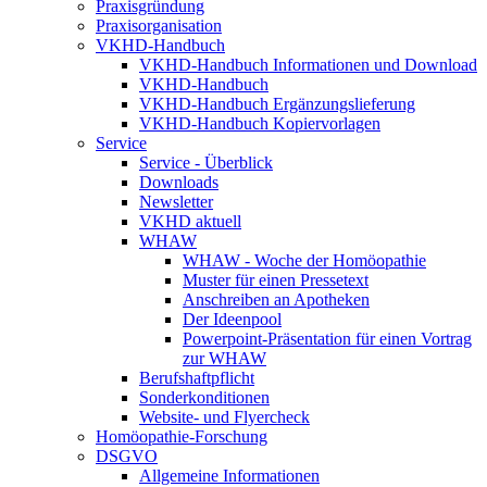
Praxisgründung
Praxisorganisation
VKHD-Handbuch
VKHD-Handbuch Informationen und Download
VKHD-Handbuch
VKHD-Handbuch Ergänzungslieferung
VKHD-Handbuch Kopiervorlagen
Service
Service - Überblick
Downloads
Newsletter
VKHD aktuell
WHAW
WHAW - Woche der Homöopathie
Muster für einen Pressetext
Anschreiben an Apotheken
Der Ideenpool
Powerpoint-Präsentation für einen Vortrag
zur WHAW
Berufshaftpflicht
Sonderkonditionen
Website- und Flyercheck
Homöopathie-Forschung
DSGVO
Allgemeine Informationen