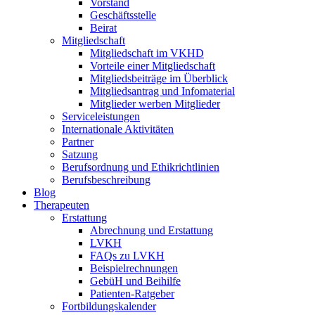
Vorstand
Geschäftsstelle
Beirat
Mitgliedschaft
Mitgliedschaft im VKHD
Vorteile einer Mitgliedschaft
Mitgliedsbeiträge im Überblick
Mitgliedsantrag und Infomaterial
Mitglieder werben Mitglieder
Serviceleistungen
Internationale Aktivitäten
Partner
Satzung
Berufsordnung und Ethikrichtlinien
Berufsbeschreibung
Blog
Therapeuten
Erstattung
Abrechnung und Erstattung
LVKH
FAQs zu LVKH
Beispielrechnungen
GebüH und Beihilfe
Patienten-Ratgeber
Fortbildungskalender