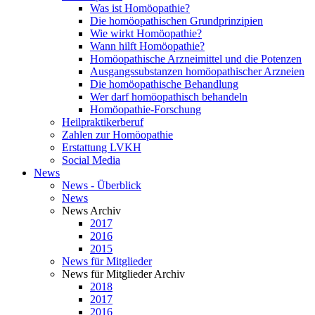
Was ist Homöopathie?
Die homöopathischen Grundprinzipien
Wie wirkt Homöopathie?
Wann hilft Homöopathie?
Homöopathische Arzneimittel und die Potenzen
Ausgangssubstanzen homöopathischer Arzneien
Die homöopathische Behandlung
Wer darf homöopathisch behandeln
Homöopathie-Forschung
Heilpraktikerberuf
Zahlen zur Homöopathie
Erstattung LVKH
Social Media
News
News - Überblick
News
News Archiv
2017
2016
2015
News für Mitglieder
News für Mitglieder Archiv
2018
2017
2016