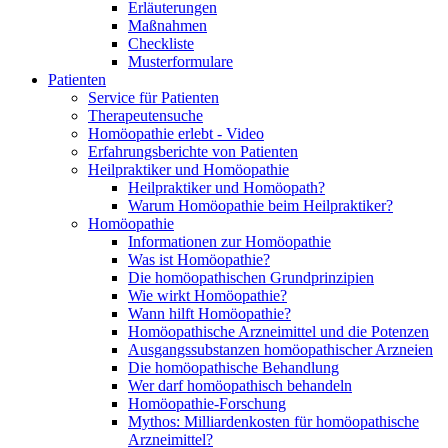
Erläuterungen
Maßnahmen
Checkliste
Musterformulare
Patienten
Service für Patienten
Therapeutensuche
Homöopathie erlebt - Video
Erfahrungsberichte von Patienten
Heilpraktiker und Homöopathie
Heilpraktiker und Homöopath?
Warum Homöopathie beim Heilpraktiker?
Homöopathie
Informationen zur Homöopathie
Was ist Homöopathie?
Die homöopathischen Grundprinzipien
Wie wirkt Homöopathie?
Wann hilft Homöopathie?
Homöopathische Arzneimittel und die Potenzen
Ausgangssubstanzen homöopathischer Arzneien
Die homöopathische Behandlung
Wer darf homöopathisch behandeln
Homöopathie-Forschung
Mythos: Milliardenkosten für homöopathische
Arzneimittel?