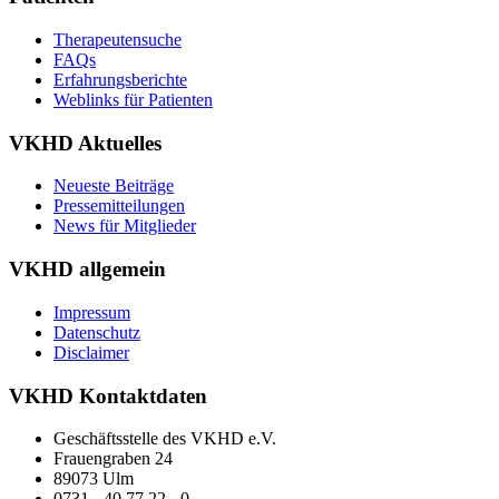
Therapeutensuche
FAQs
Erfahrungsberichte
Weblinks für Patienten
VKHD Aktuelles
Neueste Beiträge
Pressemitteilungen
News für Mitglieder
VKHD allgemein
Impressum
Datenschutz
Disclaimer
VKHD Kontaktdaten
Geschäftsstelle des VKHD e.V.
Frauengraben 24
89073 Ulm
0731 - 40 77 22 - 0