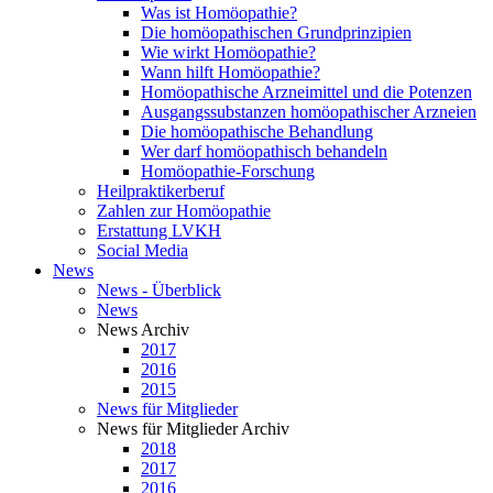
Was ist Homöopathie?
Die homöopathischen Grundprinzipien
Wie wirkt Homöopathie?
Wann hilft Homöopathie?
Homöopathische Arzneimittel und die Potenzen
Ausgangssubstanzen homöopathischer Arzneien
Die homöopathische Behandlung
Wer darf homöopathisch behandeln
Homöopathie-Forschung
Heilpraktikerberuf
Zahlen zur Homöopathie
Erstattung LVKH
Social Media
News
News - Überblick
News
News Archiv
2017
2016
2015
News für Mitglieder
News für Mitglieder Archiv
2018
2017
2016