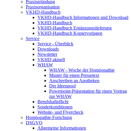
Praxisgründung
Praxisorganisation
VKHD-Handbuch
VKHD-Handbuch Informationen und Download
VKHD-Handbuch
VKHD-Handbuch Ergänzungslieferung
VKHD-Handbuch Kopiervorlagen
Service
Service - Überblick
Downloads
Newsletter
VKHD aktuell
WHAW
WHAW - Woche der Homöopathie
Muster für einen Pressetext
Anschreiben an Apotheken
Der Ideenpool
Powerpoint-Präsentation für einen Vortrag
zur WHAW
Berufshaftpflicht
Sonderkonditionen
Website- und Flyercheck
Homöopathie-Forschung
DSGVO
Allgemeine Informationen