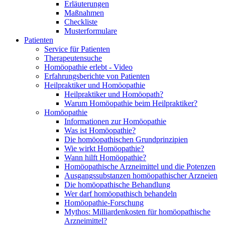
Erläuterungen
Maßnahmen
Checkliste
Musterformulare
Patienten
Service für Patienten
Therapeutensuche
Homöopathie erlebt - Video
Erfahrungsberichte von Patienten
Heilpraktiker und Homöopathie
Heilpraktiker und Homöopath?
Warum Homöopathie beim Heilpraktiker?
Homöopathie
Informationen zur Homöopathie
Was ist Homöopathie?
Die homöopathischen Grundprinzipien
Wie wirkt Homöopathie?
Wann hilft Homöopathie?
Homöopathische Arzneimittel und die Potenzen
Ausgangssubstanzen homöopathischer Arzneien
Die homöopathische Behandlung
Wer darf homöopathisch behandeln
Homöopathie-Forschung
Mythos: Milliardenkosten für homöopathische
Arzneimittel?