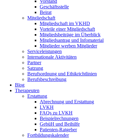
Vorstand
Geschäftsstelle
Beirat
Mitgliedschaft
Mitgliedschaft im VKHD
Vorteile einer Mitgliedschaft
Mitgliedsbeiträge im Überblick
Mitgliedsantrag und Infomaterial
Mitglieder werben Mitglieder
Serviceleistungen
Internationale Aktivitäten
Partner
Satzung
Berufsordnung und Ethikrichtlinien
Berufsbeschreibung
Blog
Therapeuten
Erstattung
Abrechnung und Erstattung
LVKH
FAQs zu LVKH
Beispielrechnungen
GebüH und Beihilfe
Patienten-Ratgeber
Fortbildungskalender