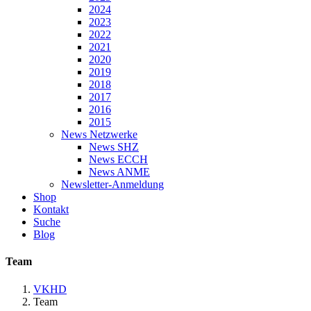
2024
2023
2022
2021
2020
2019
2018
2017
2016
2015
News Netzwerke
News SHZ
News ECCH
News ANME
Newsletter-Anmeldung
Shop
Kontakt
Suche
Blog
Team
VKHD
Team