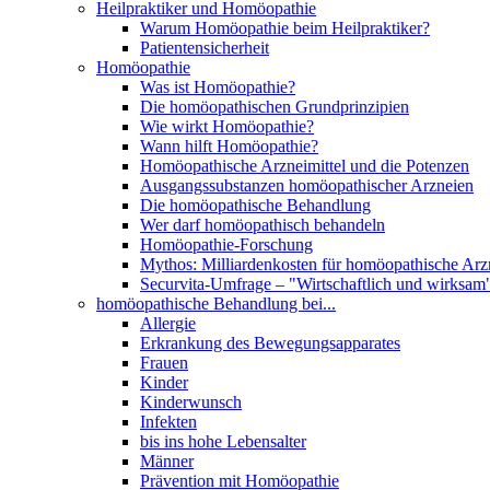
Heilpraktiker und Homöopathie
Warum Homöopathie beim Heilpraktiker?
Patientensicherheit
Homöopathie
Was ist Homöopathie?
Die homöopathischen Grundprinzipien
Wie wirkt Homöopathie?
Wann hilft Homöopathie?
Homöopathische Arzneimittel und die Potenzen
Ausgangssubstanzen homöopathischer Arzneien
Die homöopathische Behandlung
Wer darf homöopathisch behandeln
Homöopathie-Forschung
Mythos: Milliardenkosten für homöopathische Arzn
Securvita-Umfrage – "Wirtschaftlich und wirksam
homöopathische Behandlung bei...
Allergie
Erkrankung des Bewegungsapparates
Frauen
Kinder
Kinderwunsch
Infekten
bis ins hohe Lebensalter
Männer
Prävention mit Homöopathie