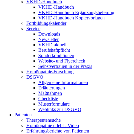
VKHD-Handbuch
VKHD-Handbuch
VKHD-Handbuch Ergänzungslieferung
VKHD-Handbuch Kopiervorlagen
Fortbildungskalender
Service
Downloads
Newsletter
VKHD aktuell
Berufshaftpflicht
Sonderkonditionen
Website- und Flyercheck
Selbstvertrauen in der Praxis
Homöopathie-Forschung
DSGVO
Allgemeine Informationen
Erläuterungen
Maßnahmen
Checkliste
Musterformulare
Weblinks zur DSGVO
Patienten
Therapeutensuche
Homöopathie erlebt - Video
Erfahrungsberichte von Patienten