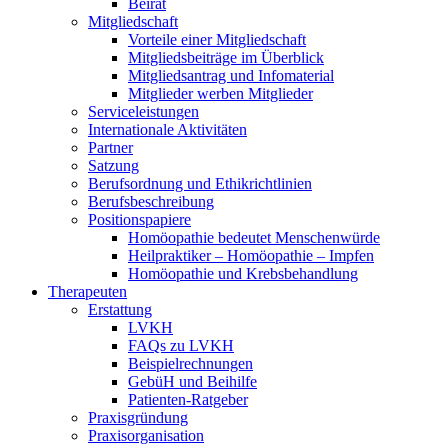
Beirat
Mitgliedschaft
Vorteile einer Mitgliedschaft
Mitgliedsbeiträge im Überblick
Mitgliedsantrag und Infomaterial
Mitglieder werben Mitglieder
Serviceleistungen
Internationale Aktivitäten
Partner
Satzung
Berufsordnung und Ethikrichtlinien
Berufsbeschreibung
Positionspapiere
Homöopathie bedeutet Menschenwürde
Heilpraktiker – Homöopathie – Impfen
Homöopathie und Krebsbehandlung
Therapeuten
Erstattung
LVKH
FAQs zu LVKH
Beispielrechnungen
GebüH und Beihilfe
Patienten-Ratgeber
Praxisgründung
Praxisorganisation