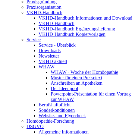
Praxisgründung
Praxisorganisation
VKHD-Handbuch
VKHD-Handbuch Informationen und Download
VKHD-Handbuch
VKHD-Handbuch Ergänzungslieferung
VKHD-Handbuch Kopiervorlagen
Service
Service - Überblick
Downloads
Newsletter
VKHD aktuell
WHAW
WHAW - Woche der Homöopathie
Muster für einen Pressetext
Anschreiben an Apotheken
Der Ideenpool
Powerpoint-Präsentation für einen Vortrag
zur WHAW
Berufshaftpflicht
Sonderkonditionen
Website- und Flyercheck
Homöopathie-Forschung
DSGVO
Allgemeine Informationen