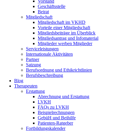
Vorstand
Geschäftsstelle
Beirat
Mitgliedschaft
Mitgliedschaft im VKHD
Vorteile einer Mitgliedschaft
Mitgliedsbeiträge im Überblick
Mitgliedsantrag und Infomaterial
Mitglieder werben Mitglieder
Serviceleistungen
Internationale Aktivitäten
Partner
Satzung
Berufsordnung und Ethikrichtlinien
Berufsbeschreibung
Blog
Therapeuten
Erstattung
Abrechnung und Erstattung
LVKH
FAQs zu LVKH
Beispielrechnungen
GebüH und Beihilfe
Patienten-Ratgeber
Fortbildungskalender