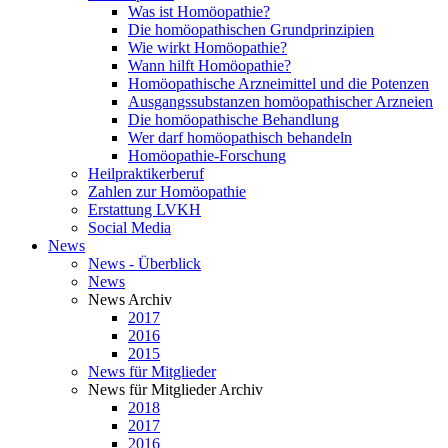
Was ist Homöopathie?
Die homöopathischen Grundprinzipien
Wie wirkt Homöopathie?
Wann hilft Homöopathie?
Homöopathische Arzneimittel und die Potenzen
Ausgangssubstanzen homöopathischer Arzneien
Die homöopathische Behandlung
Wer darf homöopathisch behandeln
Homöopathie-Forschung
Heilpraktikerberuf
Zahlen zur Homöopathie
Erstattung LVKH
Social Media
News
News - Überblick
News
News Archiv
2017
2016
2015
News für Mitglieder
News für Mitglieder Archiv
2018
2017
2016