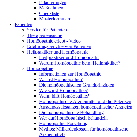
Erläuterungen
Maßnahmen
Checkliste
Musterformulare
Patienten
Service für Patienten
Therapeutensuche
Homöopathie erlebt - Video
Erfahrungsberichte von Patienten
Heilpraktiker und Homöopathie
Heilpraktiker und Homöopath?
Warum Homöopathie beim Heilpraktiker?
Homöopathie
Informationen zur Homöopathie
Was ist Homöopathie?
Die homöopathischen Grundprinzipien
Wie wirkt Homöopathie?
Wann hilft Homöopathie?
Homöopathische Arzneimittel und die Potenzen
Ausgangssubstanzen homöopathischer Arzneien
Die homöopathische Behandlung
Wer darf homöopathisch behandeln
Homöopathie-Forschung
Mythos: Milliardenkosten für homöopathische
Arzneimittel?