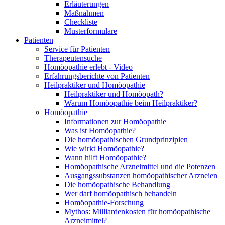
Erläuterungen
Maßnahmen
Checkliste
Musterformulare
Patienten
Service für Patienten
Therapeutensuche
Homöopathie erlebt - Video
Erfahrungsberichte von Patienten
Heilpraktiker und Homöopathie
Heilpraktiker und Homöopath?
Warum Homöopathie beim Heilpraktiker?
Homöopathie
Informationen zur Homöopathie
Was ist Homöopathie?
Die homöopathischen Grundprinzipien
Wie wirkt Homöopathie?
Wann hilft Homöopathie?
Homöopathische Arzneimittel und die Potenzen
Ausgangssubstanzen homöopathischer Arzneien
Die homöopathische Behandlung
Wer darf homöopathisch behandeln
Homöopathie-Forschung
Mythos: Milliardenkosten für homöopathische
Arzneimittel?