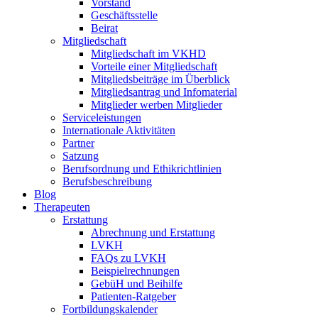
Vorstand
Geschäftsstelle
Beirat
Mitgliedschaft
Mitgliedschaft im VKHD
Vorteile einer Mitgliedschaft
Mitgliedsbeiträge im Überblick
Mitgliedsantrag und Infomaterial
Mitglieder werben Mitglieder
Serviceleistungen
Internationale Aktivitäten
Partner
Satzung
Berufsordnung und Ethikrichtlinien
Berufsbeschreibung
Blog
Therapeuten
Erstattung
Abrechnung und Erstattung
LVKH
FAQs zu LVKH
Beispielrechnungen
GebüH und Beihilfe
Patienten-Ratgeber
Fortbildungskalender