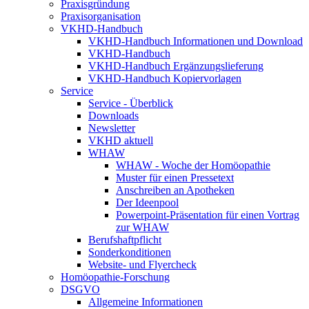
Praxisgründung
Praxisorganisation
VKHD-Handbuch
VKHD-Handbuch Informationen und Download
VKHD-Handbuch
VKHD-Handbuch Ergänzungslieferung
VKHD-Handbuch Kopiervorlagen
Service
Service - Überblick
Downloads
Newsletter
VKHD aktuell
WHAW
WHAW - Woche der Homöopathie
Muster für einen Pressetext
Anschreiben an Apotheken
Der Ideenpool
Powerpoint-Präsentation für einen Vortrag
zur WHAW
Berufshaftpflicht
Sonderkonditionen
Website- und Flyercheck
Homöopathie-Forschung
DSGVO
Allgemeine Informationen