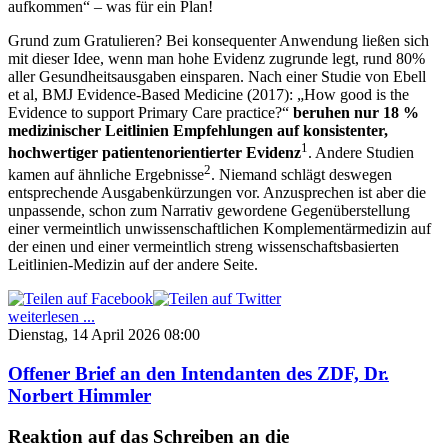
aufkommen“ – was für ein Plan!
Grund zum Gratulieren? Bei konsequenter Anwendung ließen sich
mit dieser Idee, wenn man hohe Evidenz zugrunde legt, rund 80%
aller Gesundheitsausgaben einsparen. Nach einer Studie von Ebell
et al, BMJ Evidence-Based Medicine (2017): „How good is the
Evidence to support Primary Care practice?“
beruhen nur 18 %
medizinischer Leitlinien Empfehlungen auf konsistenter,
1
hochwertiger patientenorientierter Evidenz
. Andere Studien
2
kamen auf ähnliche Ergebnisse
. Niemand schlägt deswegen
entsprechende Ausgabenkürzungen vor. Anzusprechen ist aber die
unpassende, schon zum Narrativ gewordene Gegenüberstellung
einer vermeintlich unwissenschaftlichen Komplementärmedizin auf
der einen und einer vermeintlich streng wissenschaftsbasierten
Leitlinien-Medizin auf der andere Seite.
weiterlesen ...
Dienstag, 14 April 2026 08:00
Offener Brief an den Intendanten des ZDF, Dr.
Norbert Himmler
Reaktion auf das Schreiben an die