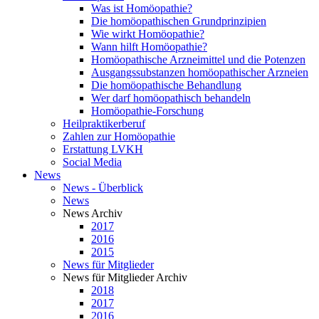
Was ist Homöopathie?
Die homöopathischen Grundprinzipien
Wie wirkt Homöopathie?
Wann hilft Homöopathie?
Homöopathische Arzneimittel und die Potenzen
Ausgangssubstanzen homöopathischer Arzneien
Die homöopathische Behandlung
Wer darf homöopathisch behandeln
Homöopathie-Forschung
Heilpraktikerberuf
Zahlen zur Homöopathie
Erstattung LVKH
Social Media
News
News - Überblick
News
News Archiv
2017
2016
2015
News für Mitglieder
News für Mitglieder Archiv
2018
2017
2016