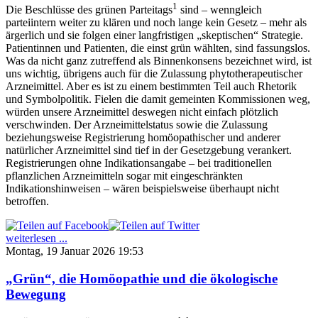
1
Die Beschlüsse des grünen Parteitags
sind – wenngleich
parteiintern weiter zu klären und noch lange kein Gesetz – mehr als
ärgerlich und sie folgen einer langfristigen „skeptischen“ Strategie.
Patientinnen und Patienten, die einst grün wählten, sind fassungslos.
Was da nicht ganz zutreffend als Binnenkonsens bezeichnet wird, ist
uns wichtig, übrigens auch für die Zulassung phytotherapeutischer
Arzneimittel. Aber es ist zu einem bestimmten Teil auch Rhetorik
und Symbolpolitik. Fielen die damit gemeinten Kommissionen weg,
würden unsere Arzneimittel deswegen nicht einfach plötzlich
verschwinden. Der Arzneimittelstatus sowie die Zulassung
beziehungsweise Registrierung homöopathischer und anderer
natürlicher Arzneimittel sind tief in der Gesetzgebung verankert.
Registrierungen ohne Indikationsangabe – bei traditionellen
pflanzlichen Arzneimitteln sogar mit eingeschränkten
Indikationshinweisen – wären beispielsweise überhaupt nicht
betroffen.
weiterlesen ...
Montag, 19 Januar 2026 19:53
„Grün“, die Homöopathie und die ökologische
Bewegung