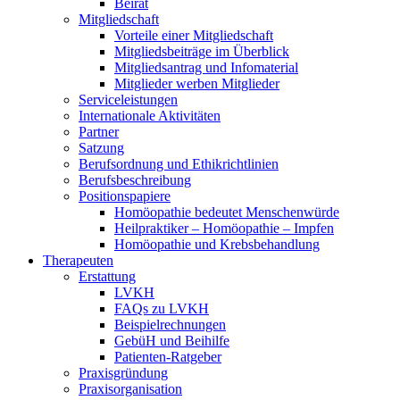
Beirat
Mitgliedschaft
Vorteile einer Mitgliedschaft
Mitgliedsbeiträge im Überblick
Mitgliedsantrag und Infomaterial
Mitglieder werben Mitglieder
Serviceleistungen
Internationale Aktivitäten
Partner
Satzung
Berufsordnung und Ethikrichtlinien
Berufsbeschreibung
Positionspapiere
Homöopathie bedeutet Menschenwürde
Heilpraktiker – Homöopathie – Impfen
Homöopathie und Krebsbehandlung
Therapeuten
Erstattung
LVKH
FAQs zu LVKH
Beispielrechnungen
GebüH und Beihilfe
Patienten-Ratgeber
Praxisgründung
Praxisorganisation