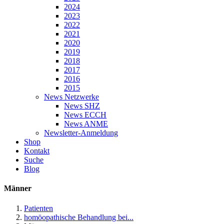
2024
2023
2022
2021
2020
2019
2018
2017
2016
2015
News Netzwerke
News SHZ
News ECCH
News ANME
Newsletter-Anmeldung
Shop
Kontakt
Suche
Blog
Männer
Patienten
homöopathische Behandlung bei...