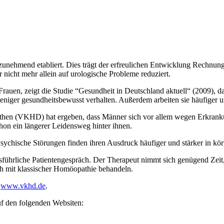
 zunehmend etabliert. Dies trägt der erfreulichen Entwicklung Rechnu
nicht mehr allein auf urologische Probleme reduziert.
auen, zeigt die Studie “Gesundheit in Deutschland aktuell“ (2009), d
weniger gesundheitsbewusst verhalten. Außerdem arbeiten sie häufiger
athen (VKHD) hat ergeben, dass Männer sich vor allem wegen Erkrank
on ein längerer Leidensweg hinter ihnen.
Psychische Störungen finden ihren Ausdruck häufiger und stärker in k
ausführliche Patientengespräch. Der Therapeut nimmt sich genügend Ze
ch mit klassischer Homöopathie behandeln.
D
www.vkhd.de
.
f den folgenden Websiten: