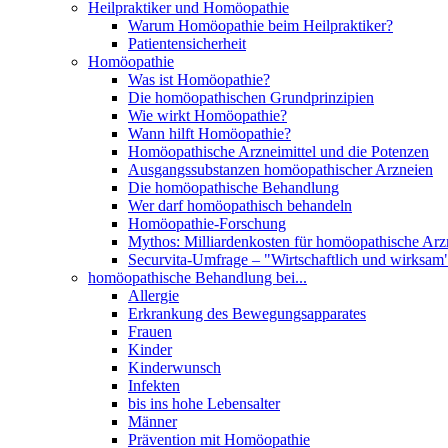
Heilpraktiker und Homöopathie
Warum Homöopathie beim Heilpraktiker?
Patientensicherheit
Homöopathie
Was ist Homöopathie?
Die homöopathischen Grundprinzipien
Wie wirkt Homöopathie?
Wann hilft Homöopathie?
Homöopathische Arzneimittel und die Potenzen
Ausgangssubstanzen homöopathischer Arzneien
Die homöopathische Behandlung
Wer darf homöopathisch behandeln
Homöopathie-Forschung
Mythos: Milliardenkosten für homöopathische Arzn
Securvita-Umfrage – "Wirtschaftlich und wirksam
homöopathische Behandlung bei...
Allergie
Erkrankung des Bewegungsapparates
Frauen
Kinder
Kinderwunsch
Infekten
bis ins hohe Lebensalter
Männer
Prävention mit Homöopathie