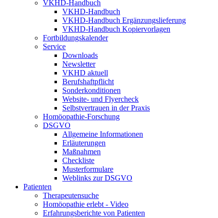
VKHD-Handbuch
VKHD-Handbuch
VKHD-Handbuch Ergänzungslieferung
VKHD-Handbuch Kopiervorlagen
Fortbildungskalender
Service
Downloads
Newsletter
VKHD aktuell
Berufshaftpflicht
Sonderkonditionen
Website- und Flyercheck
Selbstvertrauen in der Praxis
Homöopathie-Forschung
DSGVO
Allgemeine Informationen
Erläuterungen
Maßnahmen
Checkliste
Musterformulare
Weblinks zur DSGVO
Patienten
Therapeutensuche
Homöopathie erlebt - Video
Erfahrungsberichte von Patienten