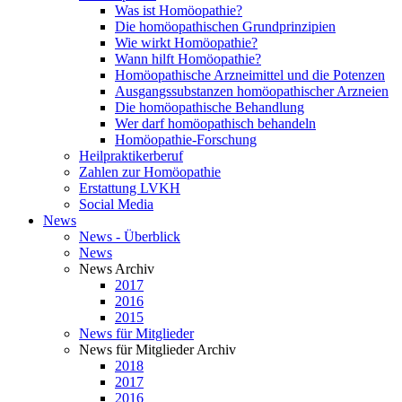
Was ist Homöopathie?
Die homöopathischen Grundprinzipien
Wie wirkt Homöopathie?
Wann hilft Homöopathie?
Homöopathische Arzneimittel und die Potenzen
Ausgangssubstanzen homöopathischer Arzneien
Die homöopathische Behandlung
Wer darf homöopathisch behandeln
Homöopathie-Forschung
Heilpraktikerberuf
Zahlen zur Homöopathie
Erstattung LVKH
Social Media
News
News - Überblick
News
News Archiv
2017
2016
2015
News für Mitglieder
News für Mitglieder Archiv
2018
2017
2016