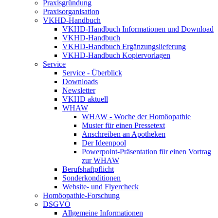
Praxisgründung
Praxisorganisation
VKHD-Handbuch
VKHD-Handbuch Informationen und Download
VKHD-Handbuch
VKHD-Handbuch Ergänzungslieferung
VKHD-Handbuch Kopiervorlagen
Service
Service - Überblick
Downloads
Newsletter
VKHD aktuell
WHAW
WHAW - Woche der Homöopathie
Muster für einen Pressetext
Anschreiben an Apotheken
Der Ideenpool
Powerpoint-Präsentation für einen Vortrag
zur WHAW
Berufshaftpflicht
Sonderkonditionen
Website- und Flyercheck
Homöopathie-Forschung
DSGVO
Allgemeine Informationen