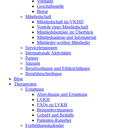
Vorstand
Geschäftsstelle
Beirat
Mitgliedschaft
Mitgliedschaft im VKHD
Vorteile einer Mitgliedschaft
Mitgliedsbeiträge im Überblick
Mitgliedsantrag und Infomaterial
Mitglieder werben Mitglieder
Serviceleistungen
Internationale Aktivitäten
Partner
Satzung
Berufsordnung und Ethikrichtlinien
Berufsbeschreibung
Blog
Therapeuten
Erstattung
Abrechnung und Erstattung
LVKH
FAQs zu LVKH
Beispielrechnungen
GebüH und Beihilfe
Patienten-Ratgeber
Fortbildungskalender