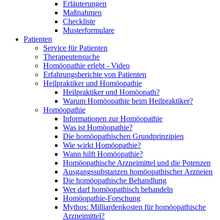
Erläuterungen
Maßnahmen
Checkliste
Musterformulare
Patienten
Service für Patienten
Therapeutensuche
Homöopathie erlebt - Video
Erfahrungsberichte von Patienten
Heilpraktiker und Homöopathie
Heilpraktiker und Homöopath?
Warum Homöopathie beim Heilpraktiker?
Homöopathie
Informationen zur Homöopathie
Was ist Homöopathie?
Die homöopathischen Grundprinzipien
Wie wirkt Homöopathie?
Wann hilft Homöopathie?
Homöopathische Arzneimittel und die Potenzen
Ausgangssubstanzen homöopathischer Arzneien
Die homöopathische Behandlung
Wer darf homöopathisch behandeln
Homöopathie-Forschung
Mythos: Milliardenkosten für homöopathische
Arzneimittel?