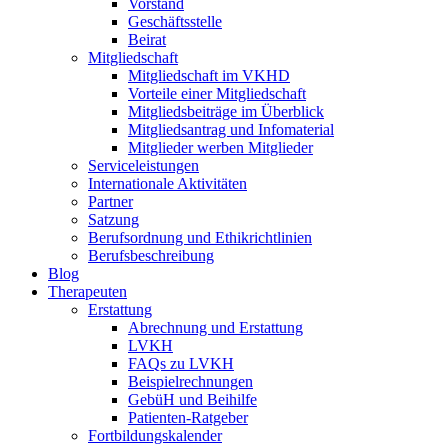
Vorstand
Geschäftsstelle
Beirat
Mitgliedschaft
Mitgliedschaft im VKHD
Vorteile einer Mitgliedschaft
Mitgliedsbeiträge im Überblick
Mitgliedsantrag und Infomaterial
Mitglieder werben Mitglieder
Serviceleistungen
Internationale Aktivitäten
Partner
Satzung
Berufsordnung und Ethikrichtlinien
Berufsbeschreibung
Blog
Therapeuten
Erstattung
Abrechnung und Erstattung
LVKH
FAQs zu LVKH
Beispielrechnungen
GebüH und Beihilfe
Patienten-Ratgeber
Fortbildungskalender