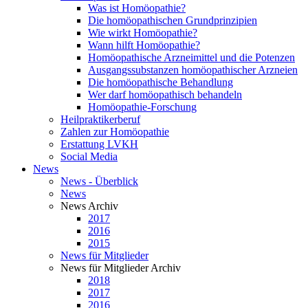
Was ist Homöopathie?
Die homöopathischen Grundprinzipien
Wie wirkt Homöopathie?
Wann hilft Homöopathie?
Homöopathische Arzneimittel und die Potenzen
Ausgangssubstanzen homöopathischer Arzneien
Die homöopathische Behandlung
Wer darf homöopathisch behandeln
Homöopathie-Forschung
Heilpraktikerberuf
Zahlen zur Homöopathie
Erstattung LVKH
Social Media
News
News - Überblick
News
News Archiv
2017
2016
2015
News für Mitglieder
News für Mitglieder Archiv
2018
2017
2016