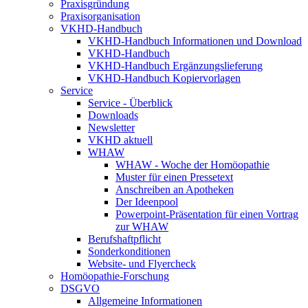
Praxisgründung
Praxisorganisation
VKHD-Handbuch
VKHD-Handbuch Informationen und Download
VKHD-Handbuch
VKHD-Handbuch Ergänzungslieferung
VKHD-Handbuch Kopiervorlagen
Service
Service - Überblick
Downloads
Newsletter
VKHD aktuell
WHAW
WHAW - Woche der Homöopathie
Muster für einen Pressetext
Anschreiben an Apotheken
Der Ideenpool
Powerpoint-Präsentation für einen Vortrag
zur WHAW
Berufshaftpflicht
Sonderkonditionen
Website- und Flyercheck
Homöopathie-Forschung
DSGVO
Allgemeine Informationen