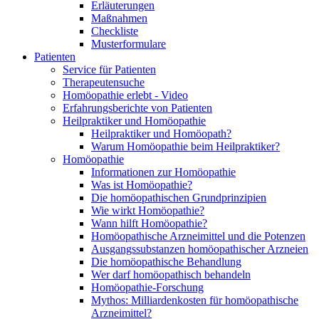
Erläuterungen
Maßnahmen
Checkliste
Musterformulare
Patienten
Service für Patienten
Therapeutensuche
Homöopathie erlebt - Video
Erfahrungsberichte von Patienten
Heilpraktiker und Homöopathie
Heilpraktiker und Homöopath?
Warum Homöopathie beim Heilpraktiker?
Homöopathie
Informationen zur Homöopathie
Was ist Homöopathie?
Die homöopathischen Grundprinzipien
Wie wirkt Homöopathie?
Wann hilft Homöopathie?
Homöopathische Arzneimittel und die Potenzen
Ausgangssubstanzen homöopathischer Arzneien
Die homöopathische Behandlung
Wer darf homöopathisch behandeln
Homöopathie-Forschung
Mythos: Milliardenkosten für homöopathische
Arzneimittel?