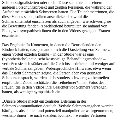
Schmerz signalisierten oder nicht. Diese stammten aus einem
anderen Forschungsprojekt und zeigten Personen, die während der
Aufnahme tatsächlich Schmerzen hatten. Die Teilnehmer*innen, die
diese Videos sahen, sollten anschließend sowohl die
Schmerzintensität einschätzen als auch angeben, wie schwierig sie
die Bewertung fanden. Abschließend beurteilten sie anhand von
Fotos, wie sympathisch ihnen die in den Videos gezeigten Frauen
erschienen.
Das Ergebnis: In Kontexten, in denen die Beurteilenden den
Eindruck hatten, dass jemand durch die Darstellung von Schmerz
einen Vorteil erzielen könnte – in der Studie war es eine
(hypothetische) neue, sehr kostspielige Behandlungsmethode –,
verließen sie sich stärker auf die Gesichtsausdrücke und weniger auf
verbale Schmerzangaben. Widersprüchliche Hinweise, etwa wenn
das Gesicht Schmerzen zeigte, die Person aber von geringen
Schmerzen sprach, wurden als besonders schwierig zu beurteilen
empfunden. Zudem schätzten die Teilnehmer*innen Fotos der
Frauen, die in den Videos ihre Gesichter vor Schmerz verzogen
hatten, als weniger sympathisch ein.
„Unsere Studie macht ein zentrales Dilemma in der
Schmerzkommunikation deutlich: Verbale Schmerzangaben werden
häufig als absichtlich und potenziell manipulierbar wahrgenommen,
weshalb ihnen – je nach sozialem Kontext – weniger Vertrauen