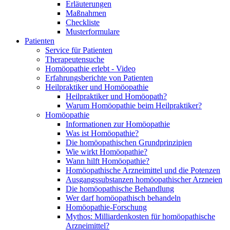
Erläuterungen
Maßnahmen
Checkliste
Musterformulare
Patienten
Service für Patienten
Therapeutensuche
Homöopathie erlebt - Video
Erfahrungsberichte von Patienten
Heilpraktiker und Homöopathie
Heilpraktiker und Homöopath?
Warum Homöopathie beim Heilpraktiker?
Homöopathie
Informationen zur Homöopathie
Was ist Homöopathie?
Die homöopathischen Grundprinzipien
Wie wirkt Homöopathie?
Wann hilft Homöopathie?
Homöopathische Arzneimittel und die Potenzen
Ausgangssubstanzen homöopathischer Arzneien
Die homöopathische Behandlung
Wer darf homöopathisch behandeln
Homöopathie-Forschung
Mythos: Milliardenkosten für homöopathische
Arzneimittel?