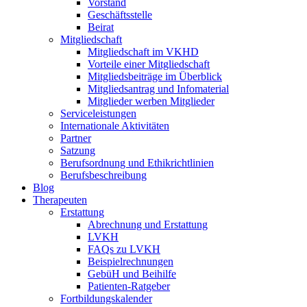
Vorstand
Geschäftsstelle
Beirat
Mitgliedschaft
Mitgliedschaft im VKHD
Vorteile einer Mitgliedschaft
Mitgliedsbeiträge im Überblick
Mitgliedsantrag und Infomaterial
Mitglieder werben Mitglieder
Serviceleistungen
Internationale Aktivitäten
Partner
Satzung
Berufsordnung und Ethikrichtlinien
Berufsbeschreibung
Blog
Therapeuten
Erstattung
Abrechnung und Erstattung
LVKH
FAQs zu LVKH
Beispielrechnungen
GebüH und Beihilfe
Patienten-Ratgeber
Fortbildungskalender