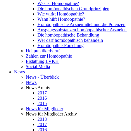
Was ist Homöopathie?
Die homöopathischen Grundprinzipien
Wie wirkt Homöopathie?
Wann hilft Homöopathie?
Homöopathische Arzneimittel und die Potenzen
Ausgangssubstanzen homöopathischer Arzneien
Die homöopathische Behandlung
Wer darf homöopathisch behandeln
Homöopathie-Forschung
Heilpraktikerberuf
Zahlen zur Homöopathie
Erstattung LVKH
Social Media
News
News - Überblick
News
News Archiv
2017
2016
2015
News für Mitglieder
News für Mitglieder Archiv
2018
2017
2016