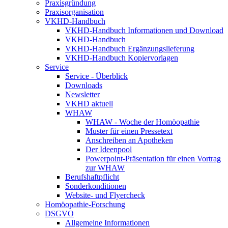
Praxisgründung
Praxisorganisation
VKHD-Handbuch
VKHD-Handbuch Informationen und Download
VKHD-Handbuch
VKHD-Handbuch Ergänzungslieferung
VKHD-Handbuch Kopiervorlagen
Service
Service - Überblick
Downloads
Newsletter
VKHD aktuell
WHAW
WHAW - Woche der Homöopathie
Muster für einen Pressetext
Anschreiben an Apotheken
Der Ideenpool
Powerpoint-Präsentation für einen Vortrag
zur WHAW
Berufshaftpflicht
Sonderkonditionen
Website- und Flyercheck
Homöopathie-Forschung
DSGVO
Allgemeine Informationen