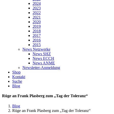
2024
2023
2022
2021
2020
2019
2018
2017
2016
2015
News Netzwerke
News SHZ
News ECCH
News ANME
Newsletter-Anmeldung
Shop
Kontakt
Suche
Blog
Rüge an Frank Plasberg zum „Tag der Toleranz“
Blog
Rüge an Frank Plasberg zum „Tag der Toleranz“