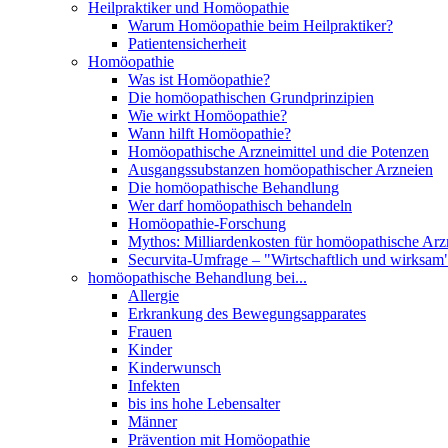
Heilpraktiker und Homöopathie
Warum Homöopathie beim Heilpraktiker?
Patientensicherheit
Homöopathie
Was ist Homöopathie?
Die homöopathischen Grundprinzipien
Wie wirkt Homöopathie?
Wann hilft Homöopathie?
Homöopathische Arzneimittel und die Potenzen
Ausgangssubstanzen homöopathischer Arzneien
Die homöopathische Behandlung
Wer darf homöopathisch behandeln
Homöopathie-Forschung
Mythos: Milliardenkosten für homöopathische Arzn
Securvita-Umfrage – "Wirtschaftlich und wirksam
homöopathische Behandlung bei...
Allergie
Erkrankung des Bewegungsapparates
Frauen
Kinder
Kinderwunsch
Infekten
bis ins hohe Lebensalter
Männer
Prävention mit Homöopathie