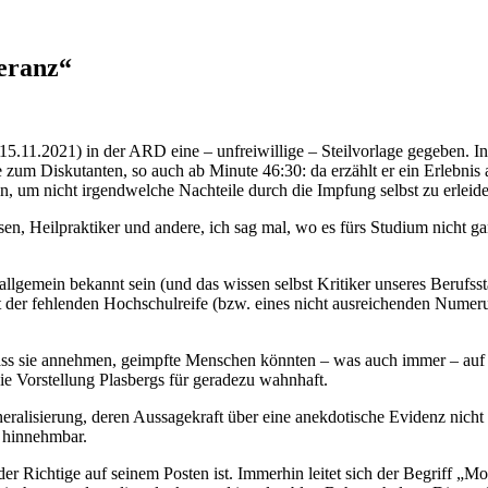
eranz“
5.11.2021) in der ARD eine – unfreiwillige – Steilvorlage gegeben. I
rde zum Diskutanten, so auch ab Minute 46:30: da erzählt er ein Erlebn
n, um nicht irgendwelche Nachteile durch die Impfung selbst zu erleid
Heilpraktiker und andere, ich sag mal, wo es fürs Studium nicht ganz 
 allgemein bekannt sein (und das wissen selbst Kritiker unseres Berufss
der fehlenden Hochschulreife (bzw. eines nicht ausreichenden Numeru
dass sie annehmen, geimpfte Menschen könnten – was auch immer – auf 
die Vorstellung Plasbergs für geradezu wahnhaft.
alisierung, deren Aussagekraft über eine anekdotische Evidenz nicht 
t hinnehmbar.
der Richtige auf seinem Posten ist. Immerhin leitet sich der Begriff 