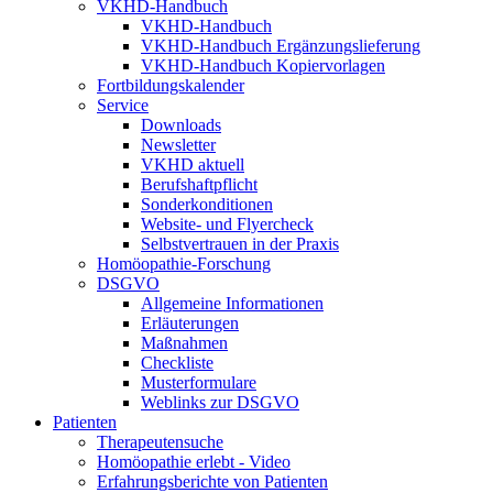
VKHD-Handbuch
VKHD-Handbuch
VKHD-Handbuch Ergänzungslieferung
VKHD-Handbuch Kopiervorlagen
Fortbildungskalender
Service
Downloads
Newsletter
VKHD aktuell
Berufshaftpflicht
Sonderkonditionen
Website- und Flyercheck
Selbstvertrauen in der Praxis
Homöopathie-Forschung
DSGVO
Allgemeine Informationen
Erläuterungen
Maßnahmen
Checkliste
Musterformulare
Weblinks zur DSGVO
Patienten
Therapeutensuche
Homöopathie erlebt - Video
Erfahrungsberichte von Patienten