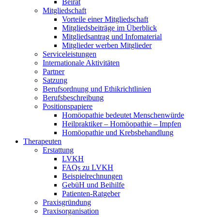
Beirat
Mitgliedschaft
Vorteile einer Mitgliedschaft
Mitgliedsbeiträge im Überblick
Mitgliedsantrag und Infomaterial
Mitglieder werben Mitglieder
Serviceleistungen
Internationale Aktivitäten
Partner
Satzung
Berufsordnung und Ethikrichtlinien
Berufsbeschreibung
Positionspapiere
Homöopathie bedeutet Menschenwürde
Heilpraktiker – Homöopathie – Impfen
Homöopathie und Krebsbehandlung
Therapeuten
Erstattung
LVKH
FAQs zu LVKH
Beispielrechnungen
GebüH und Beihilfe
Patienten-Ratgeber
Praxisgründung
Praxisorganisation