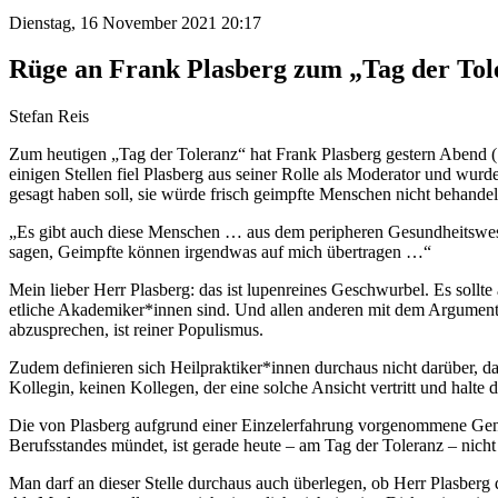
Dienstag, 16 November 2021 20:17
Rüge an Frank Plasberg zum „Tag der Tol
Stefan Reis
Zum heutigen „Tag der Toleranz“ hat Frank Plasberg gestern Abend (1
einigen Stellen fiel Plasberg aus seiner Rolle als Moderator und wu
gesagt haben soll, sie würde frisch geimpfte Menschen nicht behandel
„Es gibt auch diese Menschen … aus dem peripheren Gesundheitswesen, 
sagen, Geimpfte können irgendwas auf mich übertragen …“
Mein lieber Herr Plasberg: das ist lupenreines Geschwurbel. Es sollte
etliche Akademiker*innen sind. Und allen anderen mit dem Argument 
abzusprechen, ist reiner Populismus.
Zudem definieren sich Heilpraktiker*innen durchaus nicht darüber, 
Kollegin, keinen Kollegen, der eine solche Ansicht vertritt und halte 
Die von Plasberg aufgrund einer Einzelerfahrung vorgenommene Gener
Berufsstandes mündet, ist gerade heute – am Tag der Toleranz – nich
Man darf an dieser Stelle durchaus auch überlegen, ob Herr Plasberg 