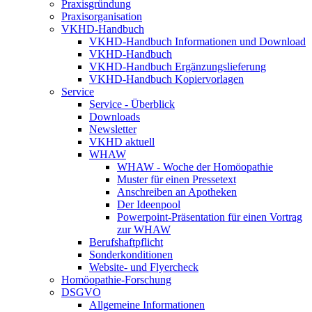
Praxisgründung
Praxisorganisation
VKHD-Handbuch
VKHD-Handbuch Informationen und Download
VKHD-Handbuch
VKHD-Handbuch Ergänzungslieferung
VKHD-Handbuch Kopiervorlagen
Service
Service - Überblick
Downloads
Newsletter
VKHD aktuell
WHAW
WHAW - Woche der Homöopathie
Muster für einen Pressetext
Anschreiben an Apotheken
Der Ideenpool
Powerpoint-Präsentation für einen Vortrag
zur WHAW
Berufshaftpflicht
Sonderkonditionen
Website- und Flyercheck
Homöopathie-Forschung
DSGVO
Allgemeine Informationen