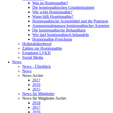
Was ist Homöopathie?
Die homöopathischen Grundprinzipien
Wie wirkt Homöopathie?
Wann hilft Homöopathie?
Homöopathische Arzneimittel und die Potenzen
Ausgangssubstanzen homöopathischer Arzneien
Die homöopathische Behandlung
Wer darf homöopathisch behandeln
Homöopathie-Forschung
Heilpraktikerberuf
Zahlen zur Homöopathie
Erstattung LVKH
Social Media
News
News - Überblick
News
News Archiv
2017
2016
2015
News für Mitglieder
News für Mitglieder Archiv
2018
2017
2016