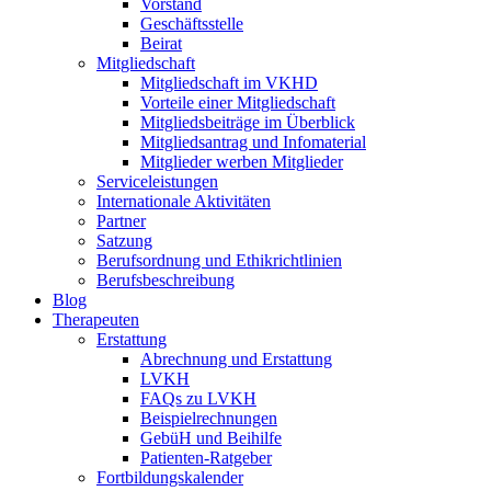
Vorstand
Geschäftsstelle
Beirat
Mitgliedschaft
Mitgliedschaft im VKHD
Vorteile einer Mitgliedschaft
Mitgliedsbeiträge im Überblick
Mitgliedsantrag und Infomaterial
Mitglieder werben Mitglieder
Serviceleistungen
Internationale Aktivitäten
Partner
Satzung
Berufsordnung und Ethikrichtlinien
Berufsbeschreibung
Blog
Therapeuten
Erstattung
Abrechnung und Erstattung
LVKH
FAQs zu LVKH
Beispielrechnungen
GebüH und Beihilfe
Patienten-Ratgeber
Fortbildungskalender