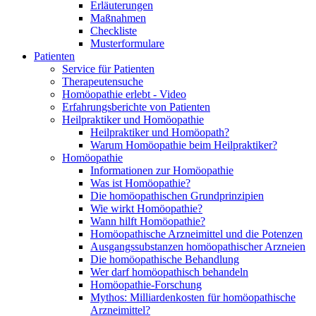
Erläuterungen
Maßnahmen
Checkliste
Musterformulare
Patienten
Service für Patienten
Therapeutensuche
Homöopathie erlebt - Video
Erfahrungsberichte von Patienten
Heilpraktiker und Homöopathie
Heilpraktiker und Homöopath?
Warum Homöopathie beim Heilpraktiker?
Homöopathie
Informationen zur Homöopathie
Was ist Homöopathie?
Die homöopathischen Grundprinzipien
Wie wirkt Homöopathie?
Wann hilft Homöopathie?
Homöopathische Arzneimittel und die Potenzen
Ausgangssubstanzen homöopathischer Arzneien
Die homöopathische Behandlung
Wer darf homöopathisch behandeln
Homöopathie-Forschung
Mythos: Milliardenkosten für homöopathische
Arzneimittel?