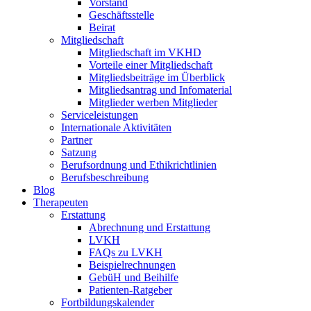
Vorstand
Geschäftsstelle
Beirat
Mitgliedschaft
Mitgliedschaft im VKHD
Vorteile einer Mitgliedschaft
Mitgliedsbeiträge im Überblick
Mitgliedsantrag und Infomaterial
Mitglieder werben Mitglieder
Serviceleistungen
Internationale Aktivitäten
Partner
Satzung
Berufsordnung und Ethikrichtlinien
Berufsbeschreibung
Blog
Therapeuten
Erstattung
Abrechnung und Erstattung
LVKH
FAQs zu LVKH
Beispielrechnungen
GebüH und Beihilfe
Patienten-Ratgeber
Fortbildungskalender