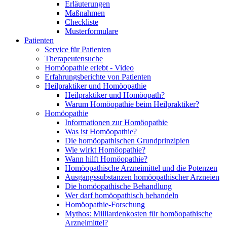
Erläuterungen
Maßnahmen
Checkliste
Musterformulare
Patienten
Service für Patienten
Therapeutensuche
Homöopathie erlebt - Video
Erfahrungsberichte von Patienten
Heilpraktiker und Homöopathie
Heilpraktiker und Homöopath?
Warum Homöopathie beim Heilpraktiker?
Homöopathie
Informationen zur Homöopathie
Was ist Homöopathie?
Die homöopathischen Grundprinzipien
Wie wirkt Homöopathie?
Wann hilft Homöopathie?
Homöopathische Arzneimittel und die Potenzen
Ausgangssubstanzen homöopathischer Arzneien
Die homöopathische Behandlung
Wer darf homöopathisch behandeln
Homöopathie-Forschung
Mythos: Milliardenkosten für homöopathische
Arzneimittel?