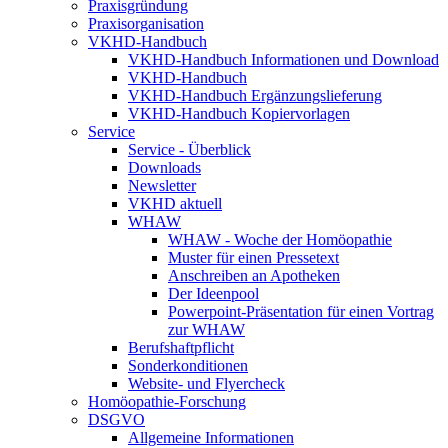
Praxisgründung
Praxisorganisation
VKHD-Handbuch
VKHD-Handbuch Informationen und Download
VKHD-Handbuch
VKHD-Handbuch Ergänzungslieferung
VKHD-Handbuch Kopiervorlagen
Service
Service - Überblick
Downloads
Newsletter
VKHD aktuell
WHAW
WHAW - Woche der Homöopathie
Muster für einen Pressetext
Anschreiben an Apotheken
Der Ideenpool
Powerpoint-Präsentation für einen Vortrag
zur WHAW
Berufshaftpflicht
Sonderkonditionen
Website- und Flyercheck
Homöopathie-Forschung
DSGVO
Allgemeine Informationen