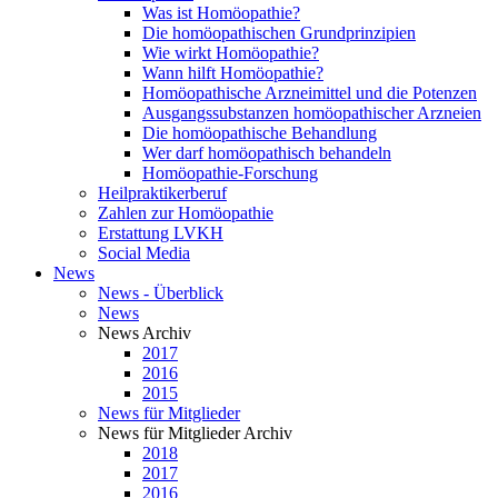
Was ist Homöopathie?
Die homöopathischen Grundprinzipien
Wie wirkt Homöopathie?
Wann hilft Homöopathie?
Homöopathische Arzneimittel und die Potenzen
Ausgangssubstanzen homöopathischer Arzneien
Die homöopathische Behandlung
Wer darf homöopathisch behandeln
Homöopathie-Forschung
Heilpraktikerberuf
Zahlen zur Homöopathie
Erstattung LVKH
Social Media
News
News - Überblick
News
News Archiv
2017
2016
2015
News für Mitglieder
News für Mitglieder Archiv
2018
2017
2016